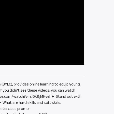
(BYLC), provides online learning to equip young
If you didn't see these videos, you can watch
tube.com/watch?v=sl6k9jMHveI ► Stand out with
at are hard skills and soft skills:
sterclass promo: