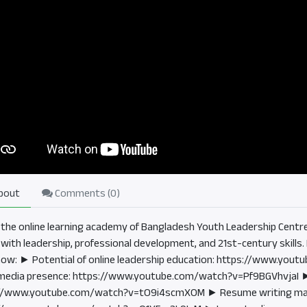
bout
Comments (
0
)
 the online learning academy of Bangladesh Youth Leadership Centre 
 with leadership, professional development, and 21st-century skills. 
ow: ► Potential of online leadership education: https://www.you
 media presence: https://www.youtube.com/watch?v=Pf9BGVhvjaI ► Wh
://www.youtube.com/watch?v=tO9i4scmXOM ► Resume writing ma