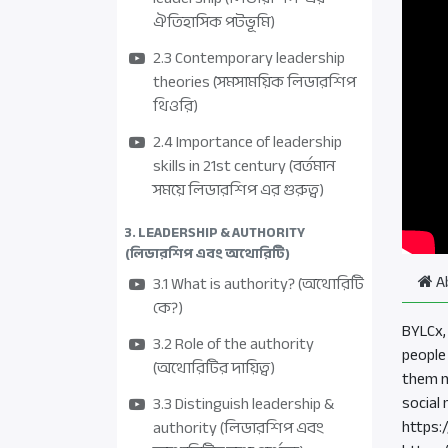
ঐতিহাসিক পটভূমি)
2.3 Contemporary leadership
theories (সমসাময়িক লিডারশিপ
থিওরি)
2.4 Importance of leadership
skills in 21st century (বর্তমান
সময়ে লিডারশিপ এর গুরুত্ব)
3. LEADERSHIP & AUTHORITY
(লিডারশিপ এবং অথোরিটি)
A
3.1 What is authority? (অথোরিটি
কে?)
BYLCx,
3.2 Role of the authority
people
(অথোরিটির দায়িত্ব)
them n
social
3.3 Distinguish leadership &
https
authority (লিডারশিপ এবং