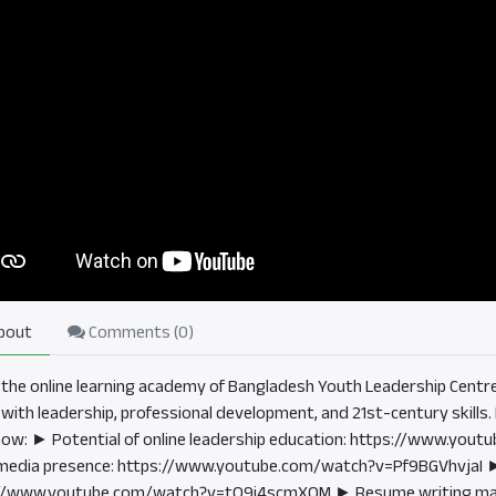
bout
Comments (
0
)
 the online learning academy of Bangladesh Youth Leadership Centre 
 with leadership, professional development, and 21st-century skills. 
ow: ► Potential of online leadership education: https://www.you
 media presence: https://www.youtube.com/watch?v=Pf9BGVhvjaI ► Wh
://www.youtube.com/watch?v=tO9i4scmXOM ► Resume writing ma