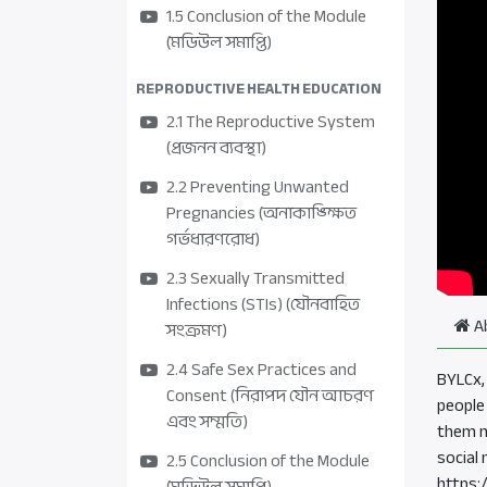
1.5 Conclusion of the Module
(মডিউল সমাপ্তি)
REPRODUCTIVE HEALTH EDUCATION
2.1 The Reproductive System
(প্রজনন ব্যবস্থা)
2.2 Preventing Unwanted
Pregnancies (অনাকাঙ্ক্ষিত
গর্ভধারণরোধ)
2.3 Sexually Transmitted
Infections (STIs) (যৌনবাহিত
A
সংক্রমণ)
2.4 Safe Sex Practices and
BYLCx,
Consent (নিরাপদ যৌন আচরণ
people
এবং সম্মতি)
them n
social
2.5 Conclusion of the Module
https