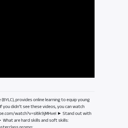
(BYLC), provides online learning to equip young
If you didn't see these videos, you can watch
tube.com/watch?v=sl6k9jMHveI ► Stand out with
at are hard skills and soft skills:
sterclass promo: