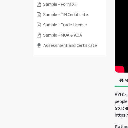
Sample - Form XII
Sample - TIN Certificate
Sample - Trade License
Sample - MOA & AOA
Assessment and Certificate
A
BYLCx,
people
ওয়েবসা
https:
Ratin