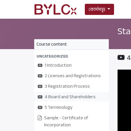
কোর্সসমূহ
Sta
Course content
4
UNCATEGORIZED
1 Introduction
2 Licenses and Registrations
3 Registration Process
4 Board and Shareholders
5 Terminology
Sample - Certificate of
Incorporation