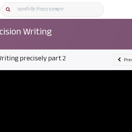
কোর্স স্প
cision Writing
riting precisely part 2
Pre