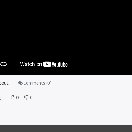
bout
Comments (
0
)
g
0
0