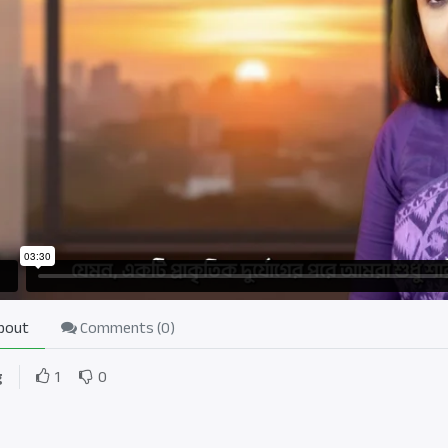
bout
Comments (
0
)
g
1
0