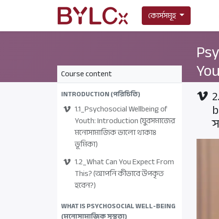
কোর্সসমূহ
Psy
Yo
Course content
2
INTRODUCTION (পরিচিতি)
b
1.1_Psychosocial Wellbeing of
স
Youth: Introduction (যুবসমাজের
মনোসামাজিক ভালো থাকাঃ
ভূমিকা)
1.2_What Can You Expect From
This? (আপনি কীভাবে উপকৃত
হবেন?)
WHAT IS PSYCHOSOCIAL WELL-BEING
(মনোসামাজিক সুস্থতা)