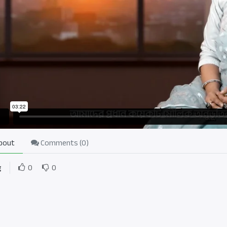
bout
Comments (
0
)
g
0
0